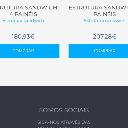
TRUTURA SANDWICH
ESTRUTURA SANDWI
4 PAINÉIS
PAINÉIS
Estrutura sandwich
Estrutura sandwich
180,93€
207,28€
COMPRAR
COMPRAR
SOMOS SOCIAIS
SIGA-NOS ATRAVÉS DAS