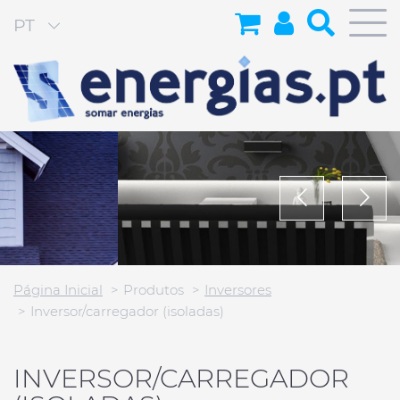
PT
Página Inicial
Produtos
Inversores
Inversor/carregador (isoladas)
INVERSOR/CARREGADOR