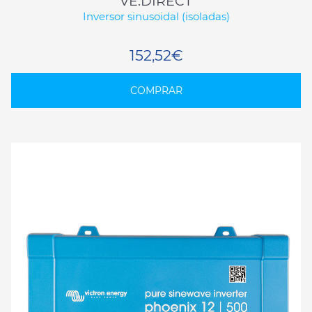
VE.DIRECT
Inversor sinusoidal (isoladas)
152,52€
COMPRAR