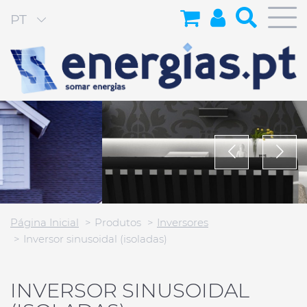
PT
Página Inicial
Produtos
Inversores
Inversor sinusoidal (isoladas)
INVERSOR SINUSOIDAL