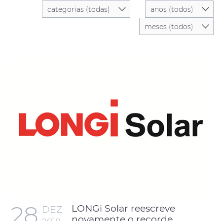
28
LONGi Solar reescreve
DEZ
novamente o recorde