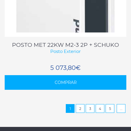
POSTO MET 22KW M2-3 2P + SCHUKO
Posto Exterior
5 073,80€
COMPRAR
1
2
3
4
5
...