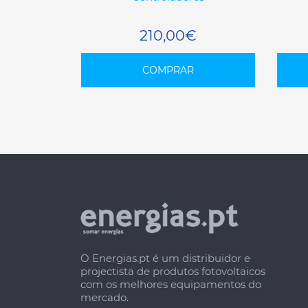
210,00€
COMPRAR
O Energias.pt é um distribuidor e
projectista de produtos fotovoltaicos
com os melhores equipamentos do
mercado.