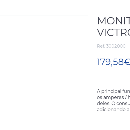
MONIT
VICTR
Ref. 3002000
179,58
A principal fu
os amperes / 
deles. O cons
adicionando a 