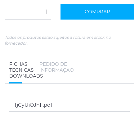
COMPRAR
Todos os produtos estão sujeitos a rotura em stock no
fornecedor.
FICHAS
PEDIDO DE
TÉCNICAS
INFORMAÇÃO
DOWNLOADS
TjCyUiOJhF.pdf