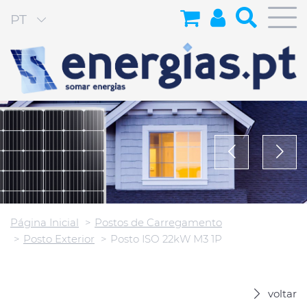
PT
Página Inicial
Postos de Carregamento
Posto Exterior
Posto ISO 22kW M3 1P
voltar