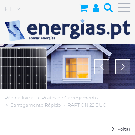
PT
Página Inicial
Postos de Carregamento
Carregamento Rápido
RAPTION 22 DUO
voltar