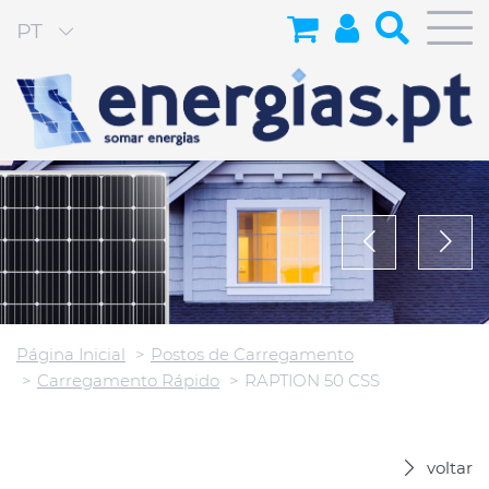
PT
Página Inicial
Postos de Carregamento
Carregamento Rápido
RAPTION 50 CSS
voltar