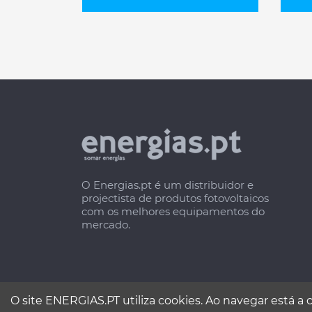
O Energias.pt é um distribuidor e
projectista de produtos fotovoltaicos
com os melhores equipamentos do
mercado.
O site ENERGIAS.PT utiliza cookies. Ao navegar está a 
ENERGIAS.P