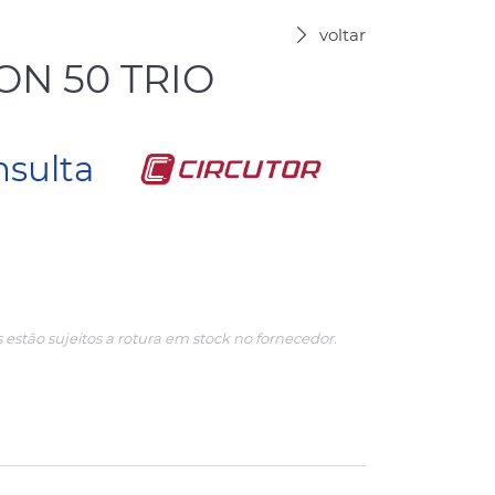
voltar
ON 50 TRIO
nsulta
 estão sujeitos a rotura em stock no fornecedor.